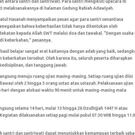
 antara santri dan santriwati. Para santri mengikuti upacara di
ti melaksanakannya di halaman Gedung Rabiah Adawiyah.
atul Hasanah menyampaikan pesan agar para santri senantiasa
 menegaskan bahwa keberhasilan tidak hanya ditentukan oleh
edekatan kepada Allah SWT melalui doa dan tawakal. “Dengan usaha
adi keberkahan,” pesannya.
hasil belajar sangat erat kaitannya dengan adab yang baik, sedangk
keberkahan tersebut. Oleh karena itu, seluruh peserta diharapkan
kedisiplinan, dan tanggung jawab.
langsung menuju ruang ujian masing-masing. Setiap ruang ujian diisi
diawasi oleh 2 hingga 3 orang ustaz atau ustazah. Pelaksanaan ujian
ap hari dengan alokasi waktu 90 menit untuk masing-masing mata
angsung selama 14 hari, mulai 13 hingga 26 Dzulhijjah 1447 H atau
Kegiatan dilaksanakan setiap pagi mulai pukul 07.30 WIB hingga 11.
ruh santri dan santriwati dapat menunjukkan kemampuan terbaik seba