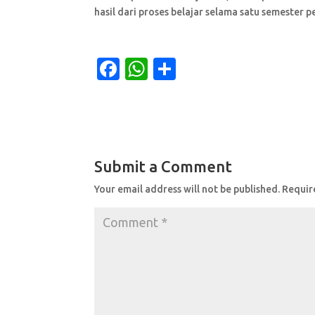
hasil dari proses belajar selama satu semester p
F
W
S
a
h
h
c
at
ar
e
s
e
b
A
Submit a Comment
o
p
Your email address will not be published.
Requir
o
p
k