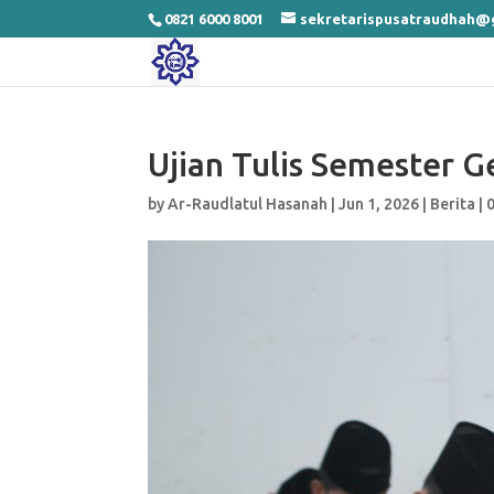
0821 6000 8001
sekretarispusatraudhah@
Ujian Tulis Semester 
by
Ar-Raudlatul Hasanah
|
Jun 1, 2026
|
Berita
|