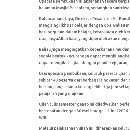
Upacara pembukaan dilaksanakan secara terpisah
halaman Masjid Pesantren, sedangkan santriwa
Dalam amanatnya, Direktur Pesantren Ar-Raudl
mengiringi ikhtiar belajar dengan doa. Beliau
kesungguhan dalam belajar, tetapi juga oleh k
doa, insyaAllah hasil yang diperoleh akan menj
Beliau juga mengingatkan keberkahan ilmu dan 
segala bentuk kecurangan dapat menghilangkan 
dapat mengikuti ujian dengan penuh kejujuran, 
Usai upacara pembukaan, seluruh peserta ujian 
sekitar 40 peserta dari berbagai tingkatan dan 
berlangsung selama kurang lebih tiga jam seti
pelajaran yang diujikan.
Ujian tulis semester genap ini dijadwalkan berl
bertepatan dengan 30 Mei hingga 11 Juni 2026. 
WIB.
Melalui pelaksanaan ujian ini, diharapkan selu