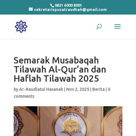
0821 6000 8001
sekretarispusatraudhah@gmail.com
Semarak Musabaqah
Tilawah Al-Qur’an dan
Haflah Tilawah 2025
by
Ar-Raudlatul Hasanah
|
Nov 2, 2025
|
Berita
|
0
comments