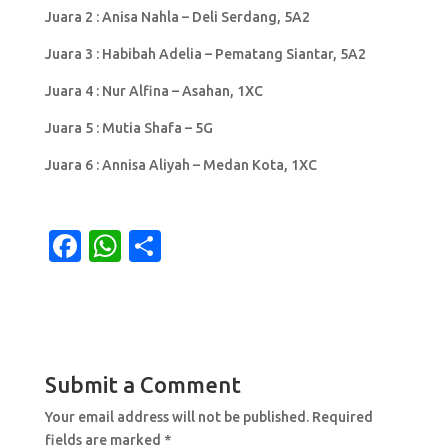
Juara 2 : Anisa Nahla – Deli Serdang, 5A2
Juara 3 : Habibah Adelia – Pematang Siantar, 5A2
Juara 4 : Nur Alfina – Asahan, 1XC
Juara 5 : Mutia Shafa – 5G
Juara 6 : Annisa Aliyah – Medan Kota, 1XC
F
W
S
a
h
h
c
at
ar
e
s
e
b
A
Submit a Comment
o
p
Your email address will not be published.
Required
o
p
fields are marked
*