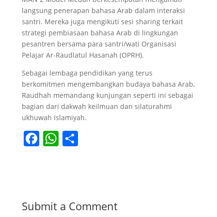
langsung penerapan bahasa Arab dalam interaksi
santri. Mereka juga mengikuti sesi sharing terkait
strategi pembiasaan bahasa Arab di lingkungan
pesantren bersama para santri/wati Organisasi
Pelajar Ar-Raudlatul Hasanah (OPRH).
Sebagai lembaga pendidikan yang terus
berkomitmen mengembangkan budaya bahasa Arab,
Raudhah memandang kunjungan seperti ini sebagai
bagian dari dakwah keilmuan dan silaturahmi
ukhuwah Islamiyah.
F
W
S
a
h
h
c
at
ar
e
s
e
b
A
Submit a Comment
o
p