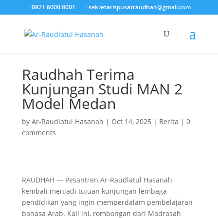
0821 6000 8001
sekretarispusatraudhah@gmail.com
Raudhah Terima
Kunjungan Studi MAN 2
Model Medan
by
Ar-Raudlatul Hasanah
|
Oct 14, 2025
|
Berita
|
0
comments
RAUDHAH — Pesantren Ar-Raudlatul Hasanah
kembali menjadi tujuan kunjungan lembaga
pendidikan yang ingin memperdalam pembelajaran
bahasa Arab. Kali ini, rombongan dari Madrasah