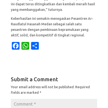
ini dapat terus ditingkatkan dan kembali meraih hasil
yang membanggakan,” tuturnya.
Keberhasilan ini semakin menegaskan Pesantren Ar-
Raudlatul Hasanah Medan sebagai salah satu
pesantren dengan pembinaan kepramukaan yang
aktif, solid, dan kompetitif di tingkat regional.
F
W
S
a
h
h
c
at
ar
e
s
e
b
A
Submit a Comment
o
p
Your email address will not be published.
Required
o
p
fields are marked
*
k