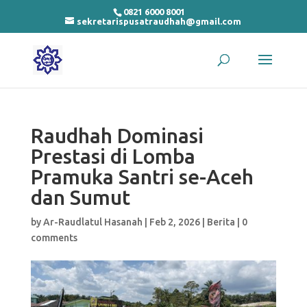
0821 6000 8001
sekretarispusatraudhah@gmail.com
Raudhah Dominasi
Prestasi di Lomba
Pramuka Santri se-Aceh
dan Sumut
by
Ar-Raudlatul Hasanah
|
Feb 2, 2026
|
Berita
|
0
comments