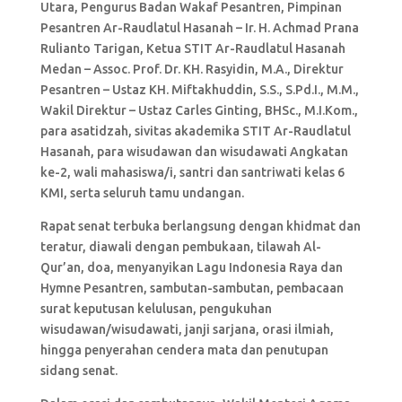
Utara, Pengurus Badan Wakaf Pesantren, Pimpinan
Pesantren Ar-Raudlatul Hasanah – Ir. H. Achmad Prana
Rulianto Tarigan, Ketua STIT Ar-Raudlatul Hasanah
Medan – Assoc. Prof. Dr. KH. Rasyidin, M.A., Direktur
Pesantren – Ustaz KH. Miftakhuddin, S.S., S.Pd.I., M.M.,
Wakil Direktur – Ustaz Carles Ginting, BHSc., M.I.Kom.,
para asatidzah, sivitas akademika STIT Ar-Raudlatul
Hasanah, para wisudawan dan wisudawati Angkatan
ke-2, wali mahasiswa/i, santri dan santriwati kelas 6
KMI, serta seluruh tamu undangan.
Rapat senat terbuka berlangsung dengan khidmat dan
teratur, diawali dengan pembukaan, tilawah Al-
Qur’an, doa, menyanyikan Lagu Indonesia Raya dan
Hymne Pesantren, sambutan-sambutan, pembacaan
surat keputusan kelulusan, pengukuhan
wisudawan/wisudawati, janji sarjana, orasi ilmiah,
hingga penyerahan cendera mata dan penutupan
sidang senat.