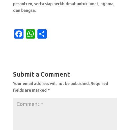
pesantren, serta siap berkhidmat untuk umat, agama,
dan bangsa.
F
W
S
a
h
h
c
at
ar
e
s
e
b
A
Submit a Comment
o
p
Your email address will not be published.
Required
o
p
fields are marked
*
k