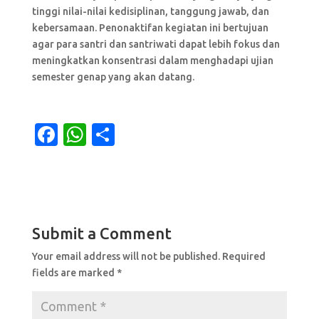
tinggi nilai-nilai kedisiplinan, tanggung jawab, dan
kebersamaan. Penonaktifan kegiatan ini bertujuan
agar para santri dan santriwati dapat lebih fokus dan
meningkatkan konsentrasi dalam menghadapi ujian
semester genap yang akan datang.
F
W
S
a
h
h
c
at
ar
e
s
e
b
A
Submit a Comment
o
p
Your email address will not be published.
Required
o
p
fields are marked
*
k