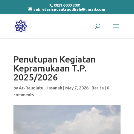
0821 6000 8001
sekretarispusatraudhah@gmail.com
Penutupan Kegiatan
Kepramukaan T.P.
2025/2026
by
Ar-Raudlatul Hasanah
|
May 7, 2026
|
Berita
|
0
comments