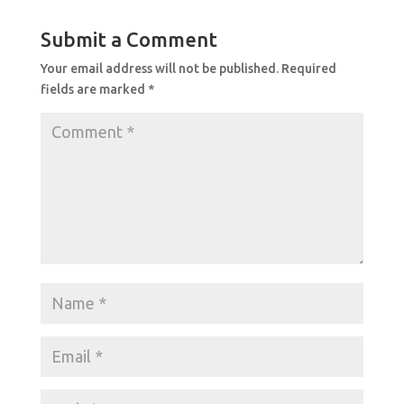
e
s
e
b
A
Submit a Comment
o
p
Your email address will not be published.
Required
o
p
fields are marked
*
k