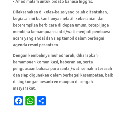
• Ahad malam untuk pidato bahasa Inggris.
Dilaksanakan di kelas-kelas yang telah ditentukan,
kegiatan ini bukan hanya melatih keberanian dan
keterampilan berbicara di depan umum, tetapi juga
membina kemampuan santri/wati menjadi pembawa
acara yang andal dan siap tampil dalam berbagai
agenda resmi pesantren.
Dengan kembalinya muhadharah, diharapkan
kemampuan komunikasi, keberanian, serta
penguasaan bahasa para santri/wati semakin terasah
dan siap digunakan dalam berbagai kesempatan, baik
di lingkungan pesantren maupun di tengah
masyarakat.
F
W
S
a
h
h
c
at
ar