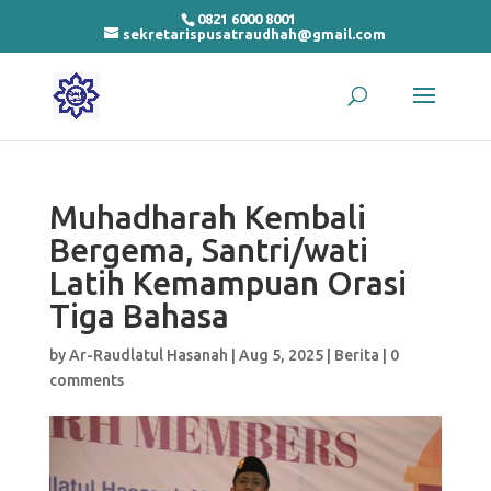
0821 6000 8001
sekretarispusatraudhah@gmail.com
Muhadharah Kembali
Bergema, Santri/wati
Latih Kemampuan Orasi
Tiga Bahasa
by
Ar-Raudlatul Hasanah
|
Aug 5, 2025
|
Berita
|
0
comments