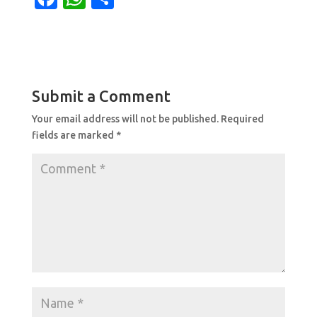
a
h
h
c
at
ar
e
s
e
b
A
Submit a Comment
o
p
Your email address will not be published.
Required
o
p
fields are marked
*
k