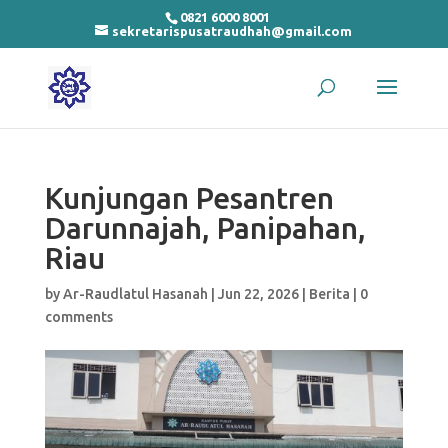
0821 6000 8001
sekretarispusatraudhah@gmail.com
Kunjungan Pesantren
Darunnajah, Panipahan,
Riau
by
Ar-Raudlatul Hasanah
|
Jun 22, 2026
|
Berita
|
0
comments