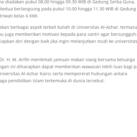
rtama diadakan pukul 08.00 hingga 09.30 WIB di Gedung Serba Guna,
si kedua berlangsung pada pukul 10.00 hingga 11.30 WIB di Gedung
riwati kelas 6 KMI.
kan berbagai aspek terkait kuliah di Universitas Al-Azhar, termas
iau juga memberikan motivasi kepada para santri agar bersungguh
kan diri dengan baik jika ingin melanjutkan studi ke universita
B, Dr. H. M. Arifin menikmati jamuan makan siang bersama keluarga
ngan ini diharapkan dapat memberikan wawasan lebih luas bagi p
 Universitas Al-Azhar Kairo, serta mempererat hubungan antara
ga pendidikan Islam terkemuka di dunia tersebut.