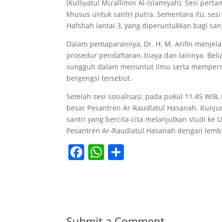
(Kulliyatul Mu’allimin Al-Islamiyah). Sesi pe
khusus untuk santri putra. Sementara itu, se
Hafshah lantai 3, yang diperuntukkan bagi sant
Dalam pemaparannya, Dr. H. M. Arifin menjelas
prosedur pendaftaran, biaya dan lainnya. Bel
sungguh dalam menuntut ilmu serta mempersiap
bergengsi tersebut.
Setelah sesi sosialisasi, pada pukul 11.45 WI
besar Pesantren Ar-Raudlatul Hasanah. Kunju
santri yang bercita-cita melanjutkan studi ke
Pesantren Ar-Raudlatul Hasanah dengan lemba
F
W
S
a
h
h
c
at
ar
e
s
e
b
A
Submit a Comment