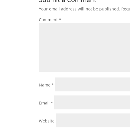
o
p
Your email address will not be published.
Requ
o
p
Comment
*
k
Name
*
Email
*
Website