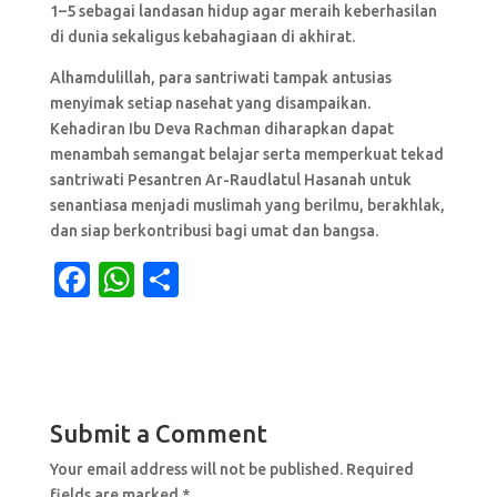
1–5 sebagai landasan hidup agar meraih keberhasilan
di dunia sekaligus kebahagiaan di akhirat.
Alhamdulillah, para santriwati tampak antusias
menyimak setiap nasehat yang disampaikan.
Kehadiran Ibu Deva Rachman diharapkan dapat
menambah semangat belajar serta memperkuat tekad
santriwati Pesantren Ar-Raudlatul Hasanah untuk
senantiasa menjadi muslimah yang berilmu, berakhlak,
dan siap berkontribusi bagi umat dan bangsa.
F
W
S
a
h
h
c
at
ar
e
s
e
b
A
Submit a Comment
o
p
Your email address will not be published.
Required
o
p
fields are marked
*