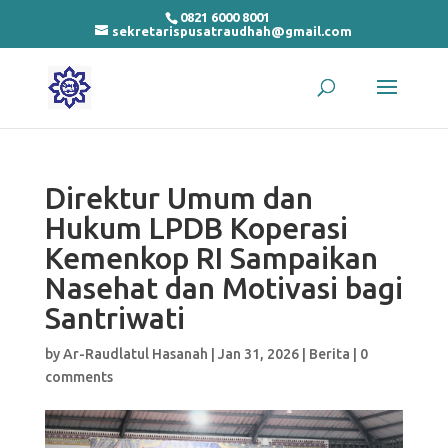
0821 6000 8001
sekretarispusatraudhah@gmail.com
Direktur Umum dan
Hukum LPDB Koperasi
Kemenkop RI Sampaikan
Nasehat dan Motivasi bagi
Santriwati
by
Ar-Raudlatul Hasanah
|
Jan 31, 2026
|
Berita
|
0
comments