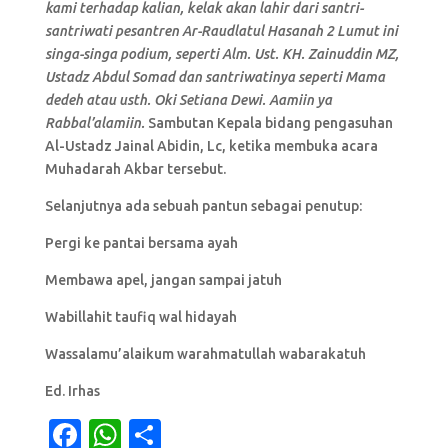
kami terhadap kalian, kelak akan lahir dari santri-
santriwati pesantren Ar-Raudlatul Hasanah 2 Lumut ini
singa-singa podium, seperti Alm. Ust. KH. Zainuddin MZ,
Ustadz Abdul Somad dan santriwatinya seperti Mama
dedeh atau usth. Oki Setiana Dewi. Aamiin ya
Rabbal’alamiin.
Sambutan Kepala bidang pengasuhan
Al-Ustadz Jainal Abidin, Lc, ketika membuka acara
Muhadarah Akbar tersebut.
Selanjutnya ada sebuah pantun sebagai penutup:
Pergi ke pantai bersama ayah
Membawa apel, jangan sampai jatuh
Wabillahit taufiq wal hidayah
Wassalamu’alaikum warahmatullah wabarakatuh
Ed. Irhas
F
W
S