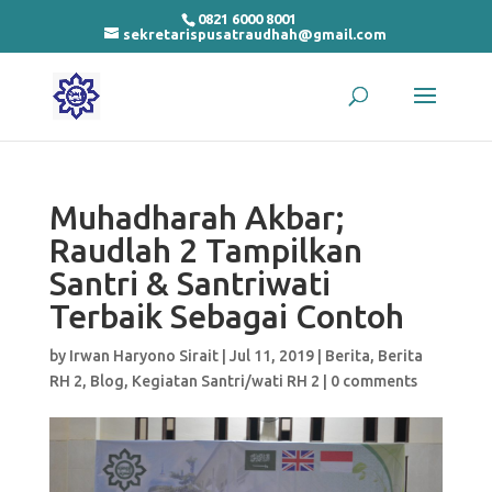
0821 6000 8001
sekretarispusatraudhah@gmail.com
Muhadharah Akbar;
Raudlah 2 Tampilkan
Santri & Santriwati
Terbaik Sebagai Contoh
by
Irwan Haryono Sirait
|
Jul 11, 2019
|
Berita
,
Berita
RH 2
,
Blog
,
Kegiatan Santri/wati RH 2
|
0 comments