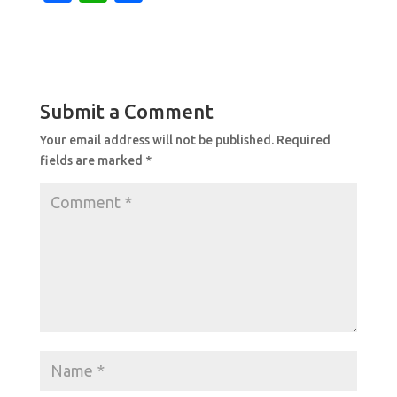
a
h
h
c
at
ar
e
s
e
b
A
Submit a Comment
o
p
Your email address will not be published.
Required
o
p
fields are marked
*
k