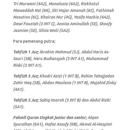
Tri Murwani (4A2), Monalusia (4A2), Rizkhotul
Mawaddah Nst (6K), Siti Hajar Amanah (6C), Fathimah
Nasution (6C), Khairan Nur (4G), Yasifa Hazkia (4A2),
Dewi Fauziah (3 INT C), Annisa Aminullah (5E), Shoofy
Jasmien (5E), Silvia Wati (5A2).
Para pemenang putra;
Tahfizh 1 Juz;
Ibrahim Mahmud (5J), Abdul Haris As-
Sauri (3B), Heru Budiansyah (3 INT A1), Muhammad
Riski (3 INT A1).
Tahfizh 3 Juz;
Khodri Azizi (1 INT B), Rahim Tahajjadan
Zahir Haq (5B), Abdan Maulana (1 INT B), Mujahid Zinky
(4A1).
Tahfizh 5 Juz;
Sabiq Imaroh (3 INT B) dan Abdul Rizki
(5A1).
Fahmil Quran tingkat junior dan senior;
Alqan
Syuraihan (6A1), Hafaz Assufy (6B), Akmal Al-Hasyimi