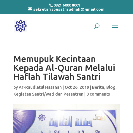
0821 6000 8001
sekretarispusatraudhah@gmail.com
Memupuk Kecintaan
Kepada Al-Quran Melalui
Haflah Tilawah Santri
by
Ar-Raudlatul Hasanah
|
Oct 26, 2019
|
Berita
,
Blog
,
Kegiatan Santri/wati dan Pesantren
|
0 comments