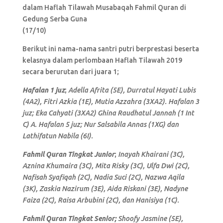
dalam Haflah Tilawah Musabaqah Fahmil Quran di
Gedung Serba Guna
(17/10)
Berikut ini nama-nama santri putri berprestasi beserta
kelasnya dalam perlombaan Haflah Tilawah 2019
secara berurutan dari juara 1;
Hafalan 1 juz
;
Adella Afrita (5E), Durratul Hayati Lubis
(4A2), Fitri Azkia (1E), Mutia Azzahra (3XA2). Hafalan 3
juz; Eka Cahyati (3XA2) Ghina Raudhatul Jannah (1 Int
C) A. Hafalan 5 juz; Nur Salsabila Annas (1XG) dan
Lathifatun Nabila (6I).
Fahmil Quran Tingkat Junior
;
Inayah Khairani (3C),
Aznina Khumaira (3C), Mita Risky (3C), Ulfa Dwi (2C),
Nafisah Syafiqah (2C), Nadia Suci (2C), Nazwa Aqila
(3K), Zaskia Nazirum (3E), Aida Riskani (3E), Nadyne
Faiza (2C), Raisa Arbubini (2C), dan Hanisiya (1C).
Fahmil Quran Tingkat Senior;
Shoofy Jasmine (5E),