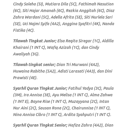
Cindy Soleha (5I), Mutiara Dila (5C), Fathimah Nasution
(6C), Siti Hajar Amanah (6C), Rezkia Anggitah (6C), Diaz
Zahra Wardani (5C), Adella Afrita (5E), Siti Nurlela Sari
(5E), Uci Najmi Syifa (4A2), Anggina Syafitri (4K), Nanda
Fistika (4C).
Tilawah Tingkat Junior;
Elsa Reqita Siregar (1C), Aldilla
Khairani (1 INT C), Wafiq Azizah (1C), dan Cindy
Awaliyah (3G).
Tilawah tingkat senior;
Dian Tri Murwani (4A2),
Huwaina Rabitha (5A2), Adisti Larasati (4A3), dan Dini
Prawisti (4E).
Syarhil Quran Tingkat Junior;
Fatihul Yadya (3C), Paula
(3M), Ira Annisa (3E), Ayu Melisa (1 INT C), Alma Zahwa
(1 INT E), Bayne Rise (1 INT C), Muzayyana (2C), Intan
Nur Aini (2C), Sausan Rona (2C), Chairunnisa (1 INT C),
Nina Annisa Cibro (1 INT C), Ardita Syahputri (1 INT C).
Syarhil Quran Tingkat Senior;
Hafiza Zahra (4A2), Dian