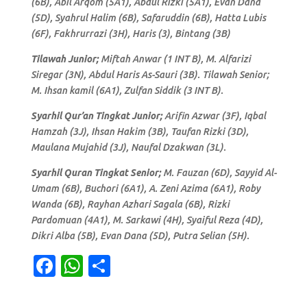
(6B), Abil Arqom (5A1), Abdul Rizki (5A1), Evan Dana
(5D), Syahrul Halim (6B), Safaruddin (6B), Hatta Lubis
(6F), Fakhrurrazi (3H), Haris (3), Bintang (3B)
Tilawah Junior;
Miftah Anwar (1 INT B), M. Alfarizi
Siregar (3N), Abdul Haris As-Sauri (3B). Tilawah Senior;
M. Ihsan kamil (6A1), Zulfan Siddik (3 INT B).
Syarhil Qur’an Tingkat Junior;
Arifin Azwar (3F), Iqbal
Hamzah (3J), Ihsan Hakim (3B), Taufan Rizki (3D),
Maulana Mujahid (3J), Naufal Dzakwan (3L).
Syarhil Quran Tingkat Senior;
M. Fauzan (6D), Sayyid Al-
Umam (6B), Buchori (6A1), A. Zeni Azima (6A1), Roby
Wanda (6B), Rayhan Azhari Sagala (6B), Rizki
Pardomuan (4A1), M. Sarkawi (4H), Syaiful Reza (4D),
Dikri Alba (5B), Evan Dana (5D), Putra Selian (5H).
F
W
S
a
h
h