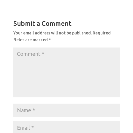
c
at
ar
e
s
e
b
A
Submit a Comment
o
p
Your email address will not be published.
Required
o
p
fields are marked
*
k