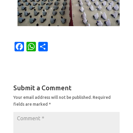
F
W
S
a
h
h
c
at
ar
e
s
e
b
A
Submit a Comment
o
p
Your email address will not be published.
Required
o
p
fields are marked
*
k