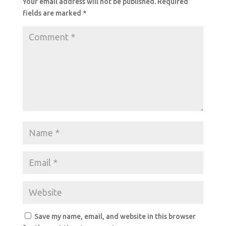
Your email address will not be published.
Required
o
p
fields are marked
*
k
Save my name, email, and website in this browser