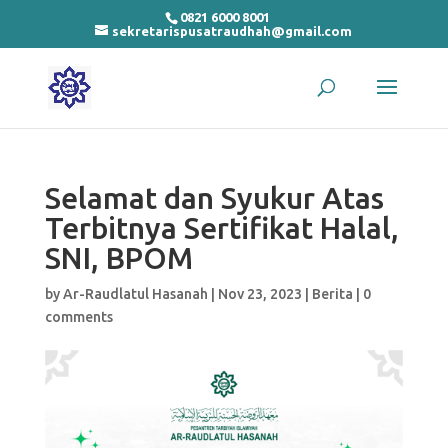
0821 6000 8001
sekretarispusatraudhah@gmail.com
Selamat dan Syukur Atas
Terbitnya Sertifikat Halal,
SNI, BPOM
by
Ar-Raudlatul Hasanah
|
Nov 23, 2023
|
Berita
|
0
comments