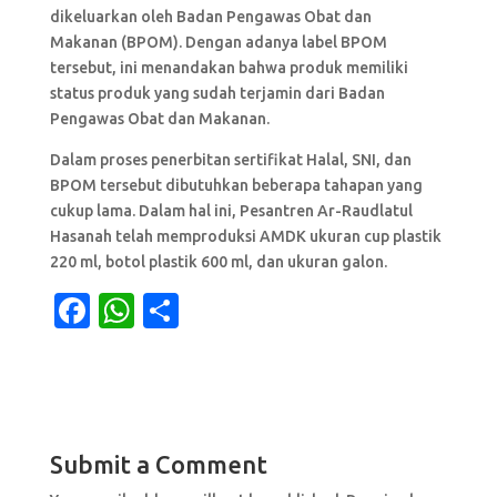
dikeluarkan oleh Badan Pengawas Obat dan
Makanan (BPOM). Dengan adanya label BPOM
tersebut, ini menandakan bahwa produk memiliki
status produk yang sudah terjamin dari Badan
Pengawas Obat dan Makanan.
Dalam proses penerbitan sertifikat Halal, SNI, dan
BPOM tersebut dibutuhkan beberapa tahapan yang
cukup lama. Dalam hal ini, Pesantren Ar-Raudlatul
Hasanah telah memproduksi AMDK ukuran cup plastik
220 ml, botol plastik 600 ml, dan ukuran galon.
F
W
S
a
h
h
c
at
ar
e
s
e
b
A
Submit a Comment
o
p