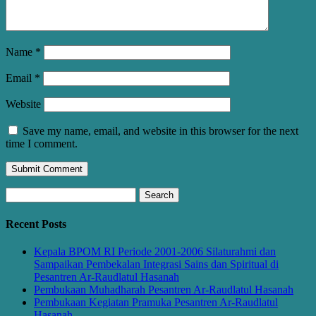
Name
*
Email
*
Website
Save my name, email, and website in this browser for the next
time I comment.
Search
for:
Recent Posts
Kepala BPOM RI Periode 2001-2006 Silaturahmi dan
Sampaikan Pembekalan Integrasi Sains dan Spiritual di
Pesantren Ar-Raudlatul Hasanah
Pembukaan Muhadharah Pesantren Ar-Raudlatul Hasanah
Pembukaan Kegiatan Pramuka Pesantren Ar-Raudlatul
Hasanah