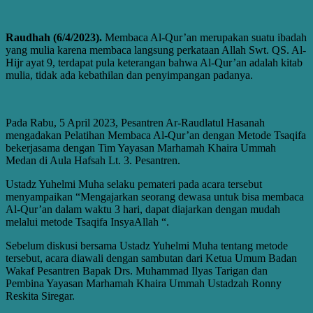
Raudhah (6/4/2023).
Membaca Al-Qur’an merupakan suatu ibadah
yang mulia karena membaca langsung perkataan Allah Swt. QS. Al-
Hijr ayat 9, terdapat pula keterangan bahwa Al-Qur’an adalah kitab
mulia, tidak ada kebathilan dan penyimpangan padanya.
Pada Rabu, 5 April 2023, Pesantren Ar-Raudlatul Hasanah
mengadakan Pelatihan Membaca Al-Qur’an dengan Metode Tsaqifa
bekerjasama dengan Tim Yayasan Marhamah Khaira Ummah
Medan di Aula Hafsah Lt. 3. Pesantren.
Ustadz Yuhelmi Muha selaku pemateri pada acara tersebut
menyampaikan “Mengajarkan seorang dewasa untuk bisa membaca
Al-Qur’an dalam waktu 3 hari, dapat diajarkan dengan mudah
melalui metode Tsaqifa InsyaAllah “.
Sebelum diskusi bersama Ustadz Yuhelmi Muha tentang metode
tersebut, acara diawali dengan sambutan dari Ketua Umum Badan
Wakaf Pesantren Bapak Drs. Muhammad Ilyas Tarigan dan
Pembina Yayasan Marhamah Khaira Ummah Ustadzah Ronny
Reskita Siregar.