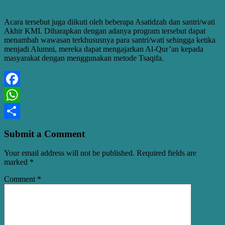
Acara tersebut juga diikuti oleh beberapa Asatidzah dan santri/wati
Akhir KMI. Diharapkan dengan adanya program tersebut dapat
menambah wawasan terkhususnya para santri/wati sehingga ketika
menjadi Alumni, mereka dapat mengajarkan Al-Qur’an kepada
masyarakat dengan menggunakan metode Tsaqifa.
Facebook
WhatsApp
Share
Submit a Comment
Your email address will not be published.
Required fields are
marked
*
Comment
*