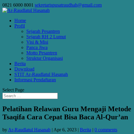
0821 6000 8001
sekretarispusatraudhah@gmail.com
Home
Profil
Sejarah Pesantren
Sejarah RH 2 Lumut
Visi & Misi
Panca Jiwa
Motto Pesantren
Struktur Organisasi
Berita
Download
STIT Ar-Raudlatul Hasanah
Informasi Pendaftaran
Select Page
Pelatihan Relawan Guru Mengaji Metode
Tsaqifa Cara Cepat Bisa Baca Al-Qur’an
by
Ar-Raudlatul Hasanah
|
Apr 6, 2023
|
Berita
|
0 comments