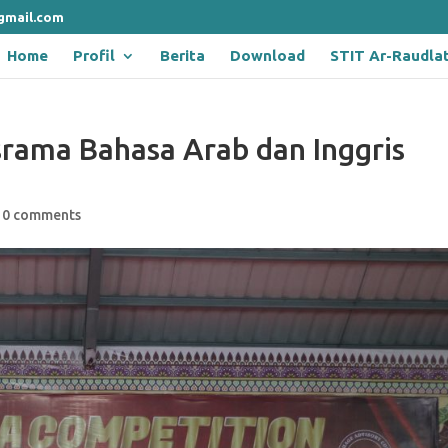
gmail.com
Home
Profil
Berita
Download
STIT Ar-Raudla
rama Bahasa Arab dan Inggris
|
0 comments