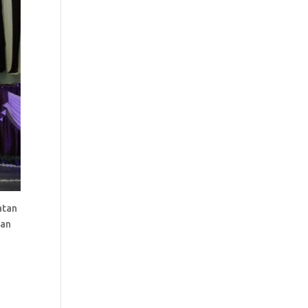
atan
dan