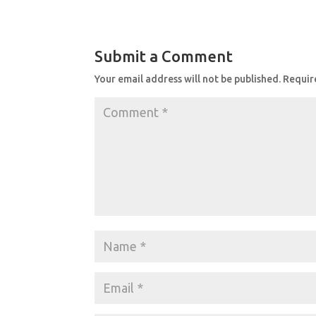
c
at
ar
e
s
e
b
A
Submit a Comment
o
p
Your email address will not be published.
Requir
o
p
k