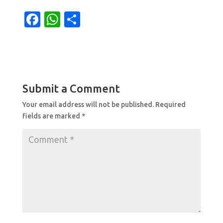
F
W
S
a
h
h
c
at
ar
e
s
e
b
A
Submit a Comment
o
p
Your email address will not be published.
Required
o
p
fields are marked
*
k