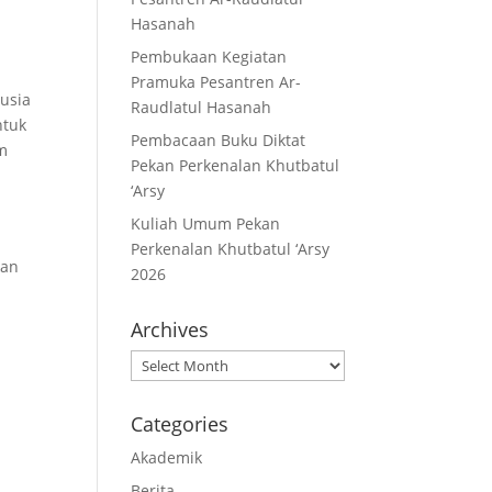
Hasanah
Pembukaan Kegiatan
Pramuka Pesantren Ar-
nusia
Raudlatul Hasanah
ntuk
Pembacaan Buku Diktat
am
Pekan Perkenalan Khutbatul
‘Arsy
Kuliah Umum Pekan
Perkenalan Khutbatul ‘Arsy
kan
2026
Archives
Archives
Categories
Akademik
Berita