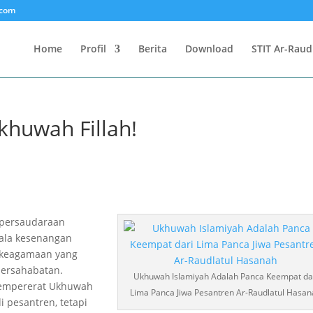
.com
Home
Profil
Berita
Download
STIT Ar-Raud
khuwah Fillah!
a persaudaraan
gala kesenangan
 keagamaan yang
persahabatan.
Ukhuwah Islamiyah Adalah Panca Keempat da
mempererat Ukhuwah
Lima Panca Jiwa Pesantren Ar-Raudlatul Hasa
i pesantren, tetapi