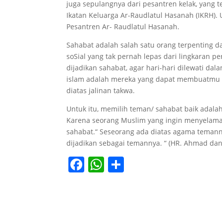
juga sepulangnya dari pesantren kelak, yang
Ikatan Keluarga Ar-Raudlatul Hasanah (IKRH).
Pesantren Ar- Raudlatul Hasanah.
Sahabat adalah salah satu orang terpenting da
soSial yang tak pernah lepas dari lingkaran 
dijadikan sahabat, agar hari-hari dilewati d
islam adalah mereka yang dapat membuatmu 
diatas jalinan takwa.
Untuk itu, memilih teman/ sahabat baik adalah
Karena seorang Muslim yang ingin menyelama
sahabat.“ Seseorang ada diatas agama temann
dijadikan sebagai temannya. “ (HR. Ahmad da
F
W
S
a
h
h
c
at
ar
e
s
e