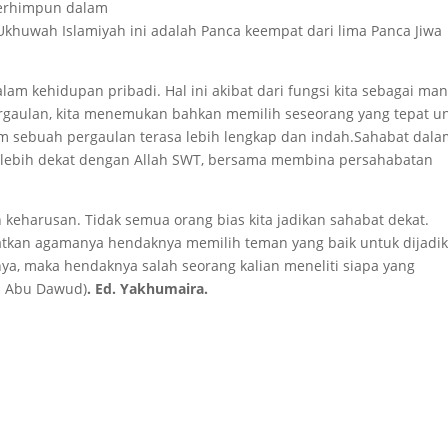
 terhimpun dalam
 Ukhuwah Islamiyah ini adalah Panca keempat dari lima Panca Jiwa
lam kehidupan pribadi. Hal ini akibat dari fungsi kita sebagai ma
pergaulan, kita menemukan bahkan memilih seseorang yang tepat u
alam sebuah pergaulan terasa lebih lengkap dan indah.Sahabat dal
lebih dekat dengan Allah SWT, bersama membina persahabatan
 keharusan. Tidak semua orang bias kita jadikan sahabat dekat.
tkan agamanya hendaknya memilih teman yang baik untuk dijadi
ya, maka hendaknya salah seorang kalian meneliti siapa yang
n Abu Dawud)
. Ed. Yakhumaira.