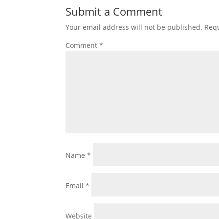
b
A
Submit a Comment
o
p
Your email address will not be published.
Requ
o
p
Comment
*
k
Name
*
Email
*
Website