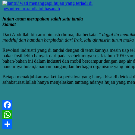
hujan asam merupakan salah satu tanda
kiamat
Dari Abdullah bin amr bin ash rhuma, dia berkata: “
dajjal itu memil
madzhij dan hamdan berpindah dari Irak, lalu qinnasrin turun maka k
Revolusi indrustri yang di tandai dengan di temukannya mesin uap t
bakar fosil lebih banyak dari pada ssebelumnya.sejak tahun 1950 sam
bahan-bahan ini dalam industri dan mobil bercampur dangan uap air d
hancurnya hutan,tanaman pangan,dan berbagai organisme yang hidup d
Betapa menakjubkannya ketika peristiwa yang hanya bisa di deteksi 
sahabat,rasulullah hanya menjelaskan tantang adanya hujan yang me
Facebook
WhatsApp
Share