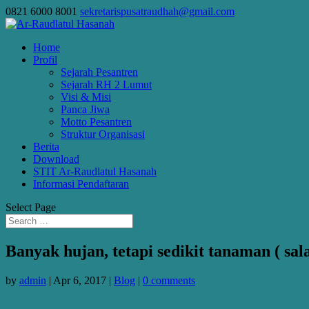
0821 6000 8001
sekretarispusatraudhah@gmail.com
Home
Profil
Sejarah Pesantren
Sejarah RH 2 Lumut
Visi & Misi
Panca Jiwa
Motto Pesantren
Struktur Organisasi
Berita
Download
STIT Ar-Raudlatul Hasanah
Informasi Pendaftaran
Select Page
Banyak hujan, tetapi sedikit tanaman ( sal
by
admin
|
Apr 6, 2017
|
Blog
|
0 comments