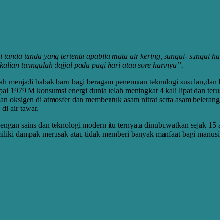
iki tanda tanda yang tertentu apabila mata air kering, sungai- sungai
alian tunngulah dajjal pada pagi hari atau sore harinya”.
elah menjadi babak baru bagi beragam penemuan teknologi susulan
,dan
pai 1979 M konsumsi energi dunia telah meningkat 4 kali lipat dan ter
an oksigen di atmosfer dan membentuk asam nitrat serta asam belerang.
i air tawar.
dengan sains dan teknologi modern itu ternyata dinubuwatkan sejak 15
miliki dampak merusak atau tidak memberi banyak manfaat bagi manus