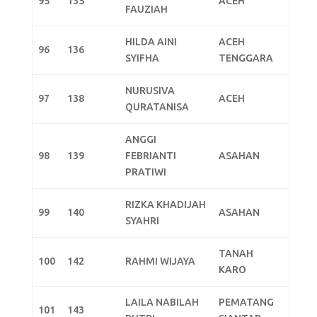
95
135
ACEH
FAUZIAH
HILDA AINI
ACEH
96
136
SYIFHA
TENGGARA
NURUSIVA
97
138
ACEH
QURATANISA
ANGGI
98
139
FEBRIANTI
ASAHAN
PRATIWI
RIZKA KHADIJAH
99
140
ASAHAN
SYAHRI
TANAH
100
142
RAHMI WIJAYA
KARO
LAILA NABILAH
PEMATANG
101
143