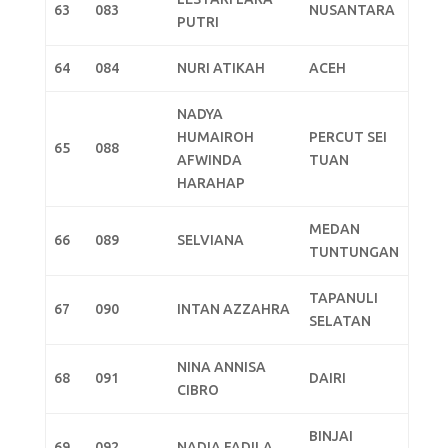
63
083
NUSANTARA
PUTRI
64
084
NURI ATIKAH
ACEH
NADYA
HUMAIROH
PERCUT SEI
65
088
AFWINDA
TUAN
HARAHAP
MEDAN
66
089
SELVIANA
TUNTUNGAN
TAPANULI
67
090
INTAN AZZAHRA
SELATAN
NINA ANNISA
68
091
DAIRI
CIBRO
BINJAI
69
092
NADIA FADILA