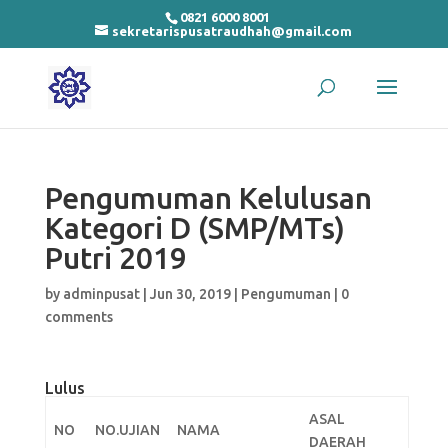
0821 6000 8001
sekretarispusatraudhah@gmail.com
Pengumuman Kelulusan
Kategori D (SMP/MTs)
Putri 2019
by
adminpusat
|
Jun 30, 2019
|
Pengumuman
|
0
comments
Lulus
ASAL
NO
NO.UJIAN
NAMA
DAERAH