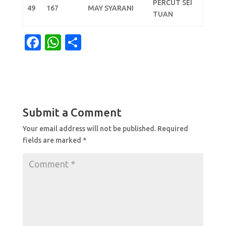
PERCUT SEI
49
167
MAY SYARANI
TUAN
F
W
S
a
h
h
c
at
ar
e
s
e
b
A
Submit a Comment
o
p
Your email address will not be published.
Required
o
p
fields are marked
*
k