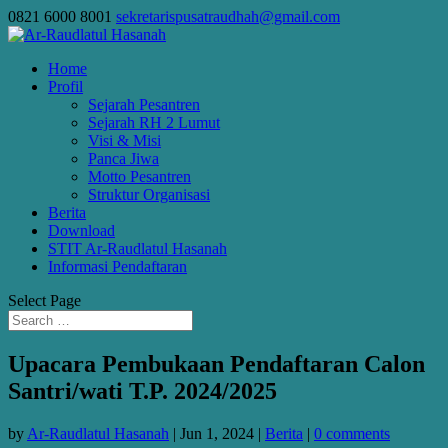
0821 6000 8001
sekretarispusatraudhah@gmail.com
Home
Profil
Sejarah Pesantren
Sejarah RH 2 Lumut
Visi & Misi
Panca Jiwa
Motto Pesantren
Struktur Organisasi
Berita
Download
STIT Ar-Raudlatul Hasanah
Informasi Pendaftaran
Select Page
Upacara Pembukaan Pendaftaran Calon
Santri/wati T.P. 2024/2025
by
Ar-Raudlatul Hasanah
|
Jun 1, 2024
|
Berita
|
0 comments