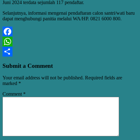
Juni 2024 terdata sejumlah 117 pendaftar.
Selanjutnya, informasi mengenai pendaftaran calon santri/wati baru
dapat menghubungi panitia melalui WA/HP. 0821 6000 800.
Facebook
WhatsApp
Share
Submit a Comment
Your email address will not be published.
Required fields are
marked
*
Comment
*