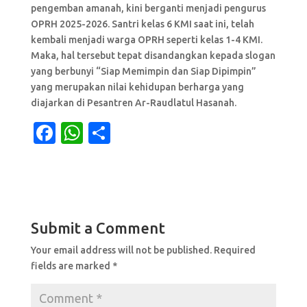
pengemban amanah, kini berganti menjadi pengurus
OPRH 2025-2026. Santri kelas 6 KMI saat ini, telah
kembali menjadi warga OPRH seperti kelas 1-4 KMI.
Maka, hal tersebut tepat disandangkan kepada slogan
yang berbunyi “Siap Memimpin dan Siap Dipimpin”
yang merupakan nilai kehidupan berharga yang
diajarkan di Pesantren Ar-Raudlatul Hasanah.
F
W
S
a
h
h
c
at
ar
e
s
e
b
A
Submit a Comment
o
p
Your email address will not be published.
Required
o
p
fields are marked
*
k