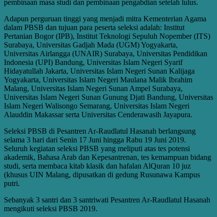
pembinaan masa studi dan pembinaan pengabdian setelah lulus.
Adapun perguruan tinggi yang menjadi mitra Kementerian Agama
dalam PBSB dan tujuan para peserta seleksi adalah: Institut
Pertanian Bogor (IPB), Institut Teknologi Sepuluh Nopember (ITS)
Surabaya, Universitas Gadjah Mada (UGM) Yogyakarta,
Universitas Airlangga (UNAIR) Surabaya, Universitas Pendidikan
Indonesia (UPI) Bandung, Universitas Islam Negeri Syarif
Hidayatullah Jakarta, Universitas Islam Negeri Sunan Kalijaga
Yogyakarta, Universitas Islam Negeri Maulana Malik Ibrahim
Malang, Universitas Islam Negeri Sunan Ampel Surabaya,
Universitas Islam Negeri Sunan Gunung Djati Bandung, Universitas
Islam Negeri Walisongo Semarang, Universitas Islam Negeri
Alauddin Makassar serta Universitas Cenderawasih Jayapura.
Seleksi PBSB di Pesantren Ar-Raudlatul Hasanah berlangsung
selama 3 hari dari Senin 17 Juni hingga Rabu 19 Juni 2019.
Seluruh kegiatan seleksi PBSB yang meliputi atas tes potensi
akademik, Bahasa Arab dan Kepesantrenan, tes kemampuan bidang
studi, serta membaca kitab klasik dan hafalan AlQuran 10 juz
(khusus UIN Malang, dipusatkan di gedung Rusunawa Kampus
putri.
Sebanyak 3 santri dan 3 santriwati Pesantren Ar-Raudlatul Hasanah
mengikuti seleksi PBSB 2019.