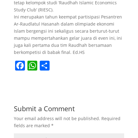
tetap kelompok studi ‘Raudhah Islamic Economics
Study Club’ (RIESC).
Ini merupakan tahun keempat partisipasi Pesantren
Ar-Raudlatul Hasanah dalam olimpiade ekonomi
Islam bergengsi ini sekaligus secara berturut-turut
mampu mempertahankan gelar juara di even ini, ini
juga kali pertama dua tim Raudhah bersamaan
berkompetisi di babak final. Ed.HS
F
W
S
a
h
h
c
at
ar
e
s
e
b
A
Submit a Comment
o
p
Your email address will not be published.
Required
o
p
fields are marked
*
k