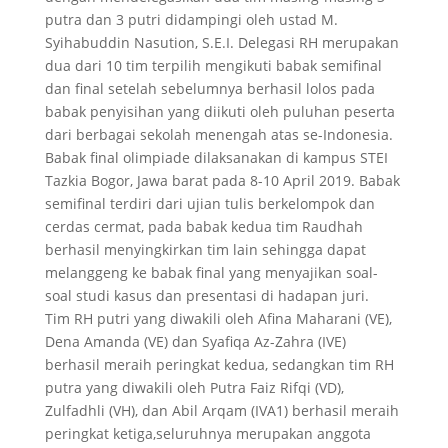
putra dan 3 putri didampingi oleh ustad M.
Syihabuddin Nasution, S.E.I. Delegasi RH merupakan
dua dari 10 tim terpilih mengikuti babak semifinal
dan final setelah sebelumnya berhasil lolos pada
babak penyisihan yang diikuti oleh puluhan peserta
dari berbagai sekolah menengah atas se-Indonesia.
Babak final olimpiade dilaksanakan di kampus STEI
Tazkia Bogor, Jawa barat pada 8-10 April 2019. Babak
semifinal terdiri dari ujian tulis berkelompok dan
cerdas cermat, pada babak kedua tim Raudhah
berhasil menyingkirkan tim lain sehingga dapat
melanggeng ke babak final yang menyajikan soal-
soal studi kasus dan presentasi di hadapan juri.
Tim RH putri yang diwakili oleh Afina Maharani (VE),
Dena Amanda (VE) dan Syafiqa Az-Zahra (IVE)
berhasil meraih peringkat kedua, sedangkan tim RH
putra yang diwakili oleh Putra Faiz Rifqi (VD),
Zulfadhli (VH), dan Abil Arqam (IVA1) berhasil meraih
peringkat ketiga,seluruhnya merupakan anggota