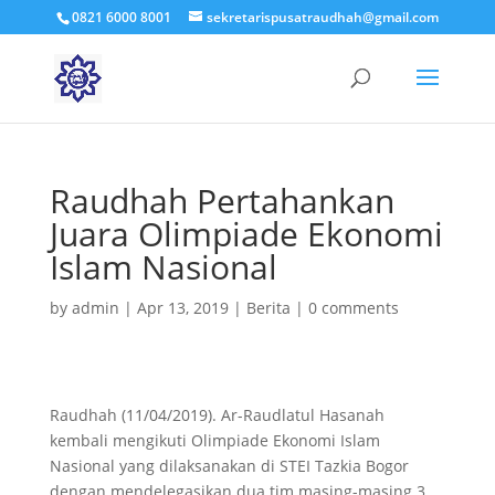
0821 6000 8001
sekretarispusatraudhah@gmail.com
Raudhah Pertahankan
Juara Olimpiade Ekonomi
Islam Nasional
by
admin
|
Apr 13, 2019
|
Berita
|
0 comments
Raudhah (11/04/2019). Ar-Raudlatul Hasanah
kembali mengikuti Olimpiade Ekonomi Islam
Nasional yang dilaksanakan di STEI Tazkia Bogor
dengan mendelegasikan dua tim masing-masing 3