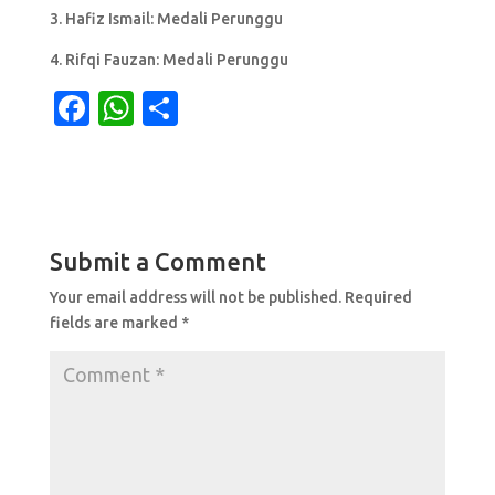
3. Hafiz Ismail: Medali Perunggu
4. Rifqi Fauzan: Medali Perunggu
F
W
S
a
h
h
c
at
ar
e
s
e
b
A
Submit a Comment
o
p
Your email address will not be published.
Required
o
p
fields are marked
*
k