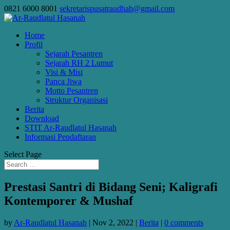
0821 6000 8001
sekretarispusatraudhah@gmail.com
Home
Profil
Sejarah Pesantren
Sejarah RH 2 Lumut
Visi & Misi
Panca Jiwa
Motto Pesantren
Struktur Organisasi
Berita
Download
STIT Ar-Raudlatul Hasanah
Informasi Pendaftaran
Select Page
Prestasi Santri di Bidang Seni; Kaligrafi
Kontemporer & Mushaf
by
Ar-Raudlatul Hasanah
|
Nov 2, 2022
|
Berita
|
0 comments