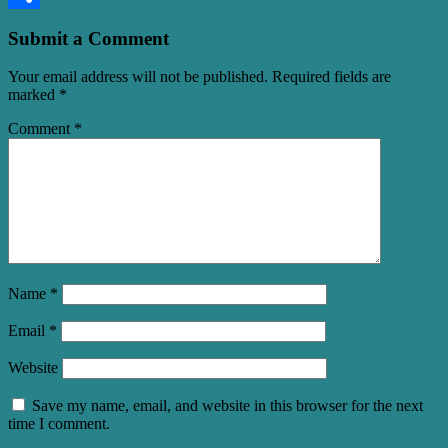
Share
Submit a Comment
Your email address will not be published.
Required fields are
marked
*
Comment
*
Name
*
Email
*
Website
Save my name, email, and website in this browser for the next
time I comment.