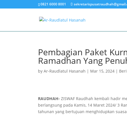
0821 6000 8001
sekretarispusatraudhah@gmail
Pembagian Paket Kur
Ramadhan Yang Penu
by
Ar-Raudlatul Hasanah
|
Mar 15, 2024
|
Beri
RAUDHAH-
ZISWAF Raudhah kembali hadir mem
berlangsung pada Kamis, 14 Maret 2024/ 3 Ra
tahunan yang bertujuan menghidupkan suasana