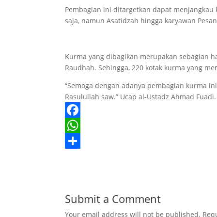
Pembagian ini ditargetkan dapat menjangkau k
saja, namun Asatidzah hingga karyawan Pesa
Kurma yang dibagikan merupakan sebagian har
Raudhah. Sehingga, 220 kotak kurma yang memi
“Semoga dengan adanya pembagian kurma ini,
Rasulullah saw.” Ucap al-Ustadz Ahmad Fuadi.
F
a
W
c
h
S
e
a
h
b
t
a
Submit a Comment
o
s
r
Your email address will not be published.
Requ