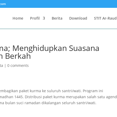
.com
Home
Profil
Berita
Download
STIT Ar-Raud
ma; Menghidupkan Suasana
h Berkah
ta
|
0 comments
bagikan paket kurma ke suluruh santri/wati. Program ini
madhan 1445. Distribusi paket kurma merupakan salah satu agen
 bulan suci ramadan dikalangan seluruh santri/wati.