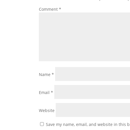
o
A
e
Comment
*
k
p
p
Name
*
Email
*
Website
Save my name, email, and website in this b