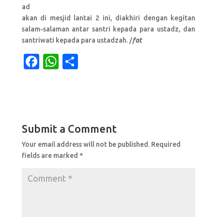
ad
akan di mesjid lantai 2 ini, diakhiri dengan kegitan
salam-salaman antar santri kepada para ustadz, dan
santriwati kepada para ustadzah. /
f
at
F
W
S
a
h
h
c
at
ar
e
s
e
b
A
Submit a Comment
o
p
Your email address will not be published.
Required
o
p
fields are marked
*
k