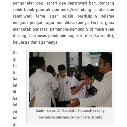
pengenalan bagi santri dan santriwati baru tentang
seluk beluk pondok dan me
refresh
ulang santri dan
santriwati lama agar selalu berdisiplin selama
menjadi pelajar, agar membiasakannya tertib, guna
mencetak generasi pemimpin-pemimpin di masa akan
datang, terkhusus pemimpin bagi diri mereka sendiri,
keluarga dan agamanya.
Ke
gi
ta
n
ha
lal
bi
ha
lal
Santri-santri Ar-Raudlatul Hasanah sedang
ya
bersalam-salaman dengan para Ustadz
ng
di