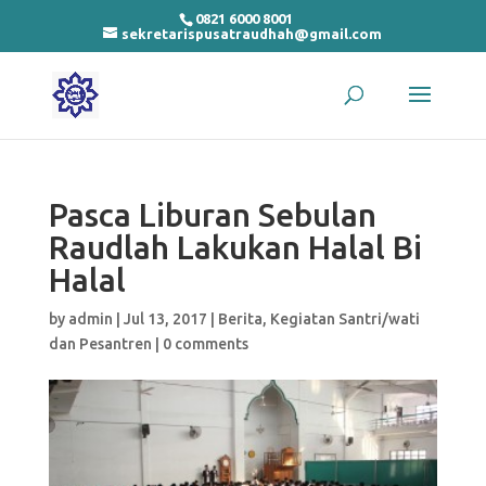
0821 6000 8001
sekretarispusatraudhah@gmail.com
Pasca Liburan Sebulan
Raudlah Lakukan Halal Bi
Halal
by
admin
|
Jul 13, 2017
|
Berita
,
Kegiatan Santri/wati
dan Pesantren
|
0 comments