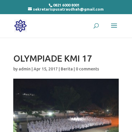
0821 6000 8001
sekretarispusatraudhah@gmail.com
OLYMPIADE KMI 17
by
admin
|
Apr 15, 2017
|
Berita
|
0 comments