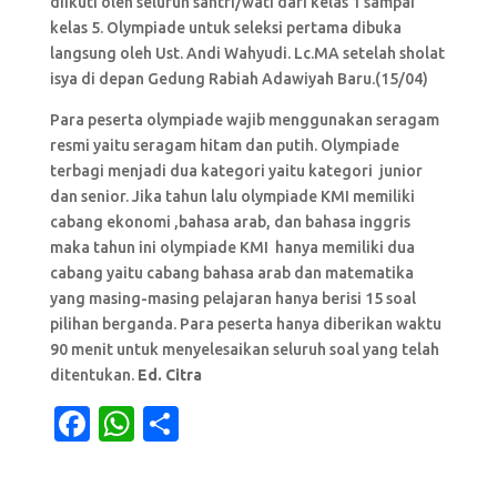
diikuti oleh seluruh santri/wati dari kelas 1 sampai
kelas 5. Olympiade untuk seleksi pertama dibuka
langsung oleh Ust. Andi Wahyudi. Lc.MA setelah sholat
isya di depan Gedung Rabiah Adawiyah Baru.(15/04)
Para peserta olympiade wajib menggunakan seragam
resmi yaitu seragam hitam dan putih. Olympiade
terbagi menjadi dua kategori yaitu kategori junior
dan senior. Jika tahun lalu olympiade KMI memiliki
cabang ekonomi ,bahasa arab, dan bahasa inggris
maka tahun ini olympiade KMI hanya memiliki dua
cabang yaitu cabang bahasa arab dan matematika
yang masing-masing pelajaran hanya berisi 15 soal
pilihan berganda. Para peserta hanya diberikan waktu
90 menit untuk menyelesaikan seluruh soal yang telah
ditentukan.
Ed. Citra
F
W
S
a
h
h
c
at
ar