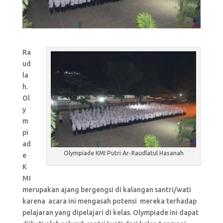
Ra
ud
la
h.
Ol
y
m
pi
ad
Olympiade KMI Putri Ar-Raudlatul Hasanah
e
K
MI
merupakan ajang bergengsi di kalangan santri/wati
karena acara ini mengasah potensi mereka terhadap
pelajaran yang dipelajari di kelas. Olympiade ini dapat