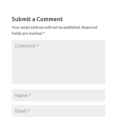
e
s
e
b
A
Submit a Comment
o
p
Your email address will not be published.
Required
o
p
fields are marked
*
k