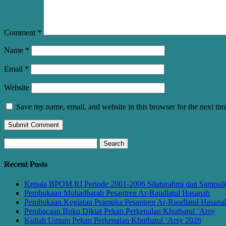
Comment
*
Name
*
Email
*
Website
Save my name, email, and website in this browser for the next ti
Search
for:
Recent Posts
Kepala BPOM RI Periode 2001-2006 Silaturahmi dan Sampaikan
Pembukaan Muhadharah Pesantren Ar-Raudlatul Hasanah
Pembukaan Kegiatan Pramuka Pesantren Ar-Raudlatul Hasana
Pembacaan Buku Diktat Pekan Perkenalan Khutbatul ‘Arsy
Kuliah Umum Pekan Perkenalan Khutbatul ‘Arsy 2026