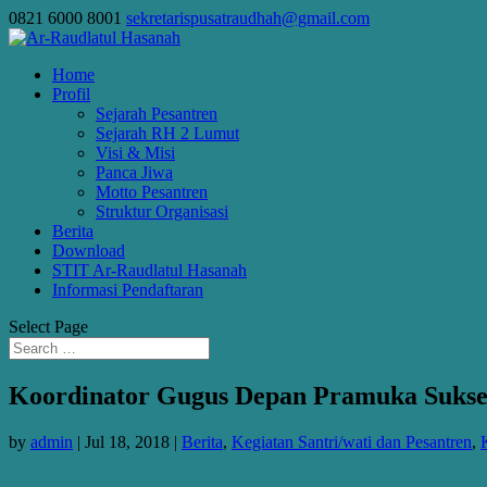
0821 6000 8001
sekretarispusatraudhah@gmail.com
Home
Profil
Sejarah Pesantren
Sejarah RH 2 Lumut
Visi & Misi
Panca Jiwa
Motto Pesantren
Struktur Organisasi
Berita
Download
STIT Ar-Raudlatul Hasanah
Informasi Pendaftaran
Select Page
Koordinator Gugus Depan Pramuka Sukse
by
admin
|
Jul 18, 2018
|
Berita
,
Kegiatan Santri/wati dan Pesantren
,