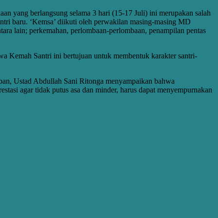
an yang berlangsung selama 3 hari (15-17 Juli) ini merupakan salah
ntri baru. ‘Kemsa’ diikuti oleh perwakilan masing-masing MD
tara lain; perkemahan, perlombaan-perlombaan, penampilan pentas
emah Santri ini bertujuan untuk membentuk karakter santri-
tupan, Ustad Abdullah Sani Ritonga menyampaikan bahwa
rprestasi agar tidak putus asa dan minder, harus dapat menyempurnakan