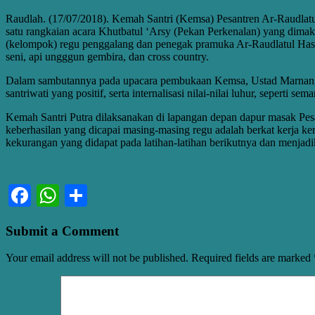
Raudlah. (17/07/2018). Kemah Santri (Kemsa) Pesantren Ar-Raudlatul
satu rangkaian acara Khutbatul ‘Arsy (Pekan Perkenalan) yang dimak
(kelompok) regu penggalang dan penegak pramuka Ar-Raudlatul Hasa
seni, api ungggun gembira, dan cross country.
Dalam sambutannya pada upacara pembukaan Kemsa, Ustad Marnang 
santriwati yang positif, serta internalisasi nilai-nilai luhur, seperti
Kemah Santri Putra dilaksanakan di lapangan depan dapur masak Pe
keberhasilan yang dicapai masing-masing regu adalah berkat kerja ker
kekurangan yang didapat pada latihan-latihan berikutnya dan menjadi
Facebook
WhatsApp
Share
Submit a Comment
Your email address will not be published.
Required fields are marked