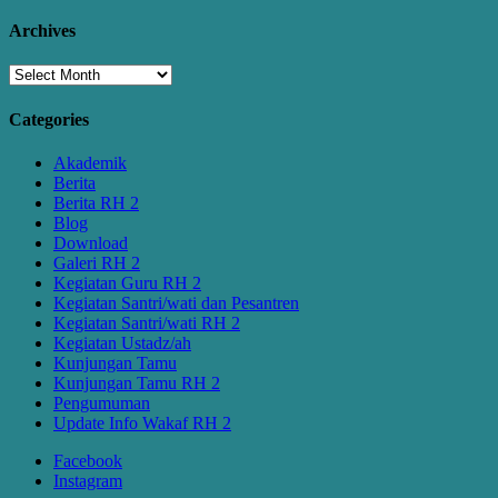
Archives
Archives
Categories
Akademik
Berita
Berita RH 2
Blog
Download
Galeri RH 2
Kegiatan Guru RH 2
Kegiatan Santri/wati dan Pesantren
Kegiatan Santri/wati RH 2
Kegiatan Ustadz/ah
Kunjungan Tamu
Kunjungan Tamu RH 2
Pengumuman
Update Info Wakaf RH 2
Facebook
Instagram