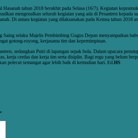
 Hasanah tahun 2018 berakhir pada Selasa (16/7). Kegiatan kepramuka
sudkan mengenalkan seluruh kegiatan yang ada di Pesantren kepada sa
nah. Di antara kegiatan yang dilaksanakan pada Kemsa tahun 2018 an
Saing selaku Majelis Pembimbing Gugus Depan menyampaikan bahwa K
 semangat gotong-royong, kerjasama tim dan kepemimpinan.
santren, sedangkan Putri di lapangan sepak bola. Dalam upacara penu
as, kerja cerdas dan kerja tim serta disiplin. Bagi regu yang belum be
kan pelecut semangat agar lebih baik di kemudian hari. Ed.
HS
*