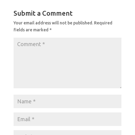
e
s
e
b
A
Submit a Comment
o
p
Your email address will not be published.
Required
o
p
fields are marked
*
k