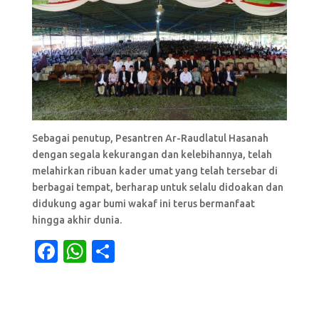
Sebagai penutup, Pesantren Ar-Raudlatul Hasanah
dengan segala kekurangan dan kelebihannya, telah
melahirkan ribuan kader umat yang telah tersebar di
berbagai tempat, berharap untuk selalu didoakan dan
didukung agar bumi wakaf ini terus bermanfaat
hingga akhir dunia.
F
W
S
a
h
h
c
at
ar