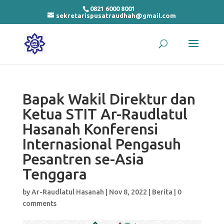
0821 6000 8001
sekretarispusatraudhah@gmail.com
Bapak Wakil Direktur dan
Ketua STIT Ar-Raudlatul
Hasanah Konferensi
Internasional Pengasuh
Pesantren se-Asia
Tenggara
by
Ar-Raudlatul Hasanah
|
Nov 8, 2022
|
Berita
|
0
comments