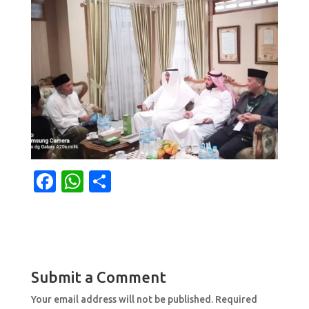
F
W
S
a
h
h
c
at
ar
e
s
e
b
A
Submit a Comment
o
p
Your email address will not be published.
Required