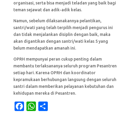
organisasi, serta bisa menjadi teladan yang baik bagi
teman sejawat dan adik-adik kelas.
Namun, sebelum dilaksanakannya pelantikan,
santri/wati yang telah terpilih menjadi pengurus ini
dan tidak menjalankan disiplin dengan baik, maka
akan digantikan dengan santri/wati kelas 5 yang
belum mendapatkan amanah ini.
OPRH mempunyai peran cukup penting dalam
membantu terlaksananya seluruh program Pesantren
setiap hari. Karena OPRH dan koordinator
kepramukaan berhubungan langsung dengan seluruh
santri dalam memberikan pelayanan kebutuhan dan
kehidupan mereka di Pesantren.
F
W
S
a
h
h
c
at
ar