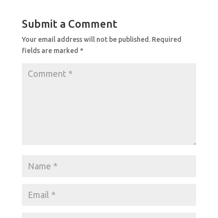
e
s
e
b
A
Submit a Comment
o
p
Your email address will not be published.
Required
o
p
fields are marked
*
k