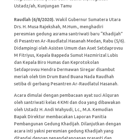
Ustadz/ah
,
Kunjungan Tamu
Raudlah (6/8/2020).
Wakil Gubernur Sumatera Utara
Drs. H. Musa Rajekshah, M.Hum., menghadiri
peresmian gedung asrama santriwati baru “Khadijah”
di Pesantren Ar-Raudlatul Hasanah Medan, Rabu (5/6).
Didampingi oleh Asisten Umum dan Aset Setdaprovsu
M Fitriyus, Kepala Bappeda Sumut Hazmirizal Lubis
dan Kepala Biro Humas dan Keprotokolan
Setdaprovsu Hendra Dermawan Siregar disambut
meriah oleh tim Drum Band Buana Nada Raudhah
setiba di gerbang Pesantren Ar-Raudlatul Hasanah.
Acara dimulai dengan pembacaan ayat suci Alquran
oleh santriwati kelas 4 KMI dan doa yang dibawakan
oleh Ustadz H. Andi Wahyudi, Lc., M.A. Kemudian
Bapak Direktur membacakan Laporan Panitia
Pembangunan Gedung Khadijah. Dilanjutkan dengan
acara inti yakni peresmian gedung Khadijah yang
ditandai dengan penandatanganan prasasti dan