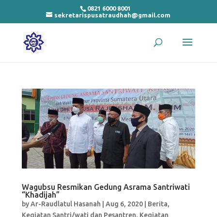
0821 6000 8001
sekretarispusatraudhah@gmail.com
Wagubsu Resmikan Gedung Asrama Santriwati
“Khadijah”
by
Ar-Raudlatul Hasanah
|
Aug 6, 2020
|
Berita
,
Kegiatan Santri/wati dan Pesantren
,
Kegiatan