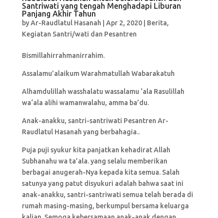
Santriwati yang tengah Menghadapi Liburan
Panjang Akhir Tahun
by
Ar-Raudlatul Hasanah
|
Apr 2, 2020
|
Berita
,
Kegiatan Santri/wati dan Pesantren
Bismillahirrahmanirrahim.
Assalamu’alaikum Warahmatullah Wabarakatuh
Alhamdulillah wasshalatu wassalamu ‘ala Rasulillah
wa‘ala alihi wamanwalahu, amma ba’du.
Anak-anakku, santri-santriwati Pesantren Ar-
Raudlatul Hasanah yang berbahagia..
Puja puji syukur kita panjatkan kehadirat Allah
Subhanahu wa ta’ala. yang selalu memberikan
berbagai anugerah-Nya kepada kita semua. Salah
satunya yang patut disyukuri adalah bahwa saat ini
anak-anakku, santri-santriwati semua telah berada di
rumah masing-masing, berkumpul bersama keluarga
kalian. Semoga kebersamaan anak-anak dengan