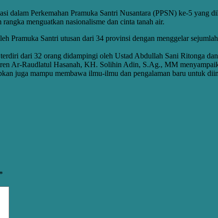
ipasi dalam Perkemahan Pramuka Santri Nusantara (PPSN) ke-5 yang dil
 rangka menguatkan nasionalisme dan cinta tanah air.
 Pramuka Santri utusan dari 34 provinsi dengan menggelar sejumlah ra
terdiri dari 32 orang didampingi oleh Ustad Abdullah Sani Ritonga 
tren Ar-Raudlatul Hasanah, KH. Solihin Adin, S.Ag., MM menyampaik
diharapkan juga mampu membawa ilmu-ilmu dan pengalaman baru untuk
*