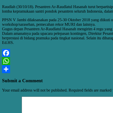
Raudlah (30/10/18). Pesantren Ar-Raudlatul Hasanah turut berpartis
lomba kepramukaan santri pondok pesantren seluruh Indonesia, dalam
PPSN V Jambi dilaksanakan pada 25-30 Oktober 2018 yang diikuti oleh
workshop/sarasehan, pemecahan rekor MURI dan lainnya.
Gugus depan Pesantren Ar-Raudlatul Hasanah mengirim 4 regu yang 
Dalam amanatnya pada upacara pelepasan kontingen, Direktur Pesan
berprestasi di bidang pramuka pada tingkat nasional. Selain itu 
Ed.HS.
Facebook
WhatsApp
Share
Submit a Comment
Your email address will not be published.
Required fields are marked