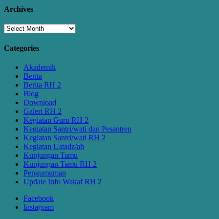
Archives
Archives
Categories
Akademik
Berita
Berita RH 2
Blog
Download
Galeri RH 2
Kegiatan Guru RH 2
Kegiatan Santri/wati dan Pesantren
Kegiatan Santri/wati RH 2
Kegiatan Ustadz/ah
Kunjungan Tamu
Kunjungan Tamu RH 2
Pengumuman
Update Info Wakaf RH 2
Facebook
Instagram