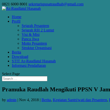
0821 6000 8001
sekretarispusatraudhah@gmail.com
Home
Profil
Sejarah Pesantren
Sejarah RH 2 Lumut
Visi & Misi
Panca Jiwa
Motto Pesantren
Struktur Organisasi
Berita
Download
STIT Ar-Raudlatul Hasanah
Informasi Pendaftaran
Select Page
Pramuka Raudlah Mengikuti PPSN V Jam
by
admin
|
Nov 4, 2018
|
Berita
,
Kegiatan Santri/wati dan Pesantren
,