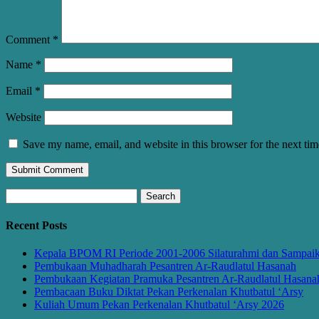
Comment
*
Name
*
Email
*
Website
Save my name, email, and website in this browser for the next ti
Search
for:
Recent Posts
Kepala BPOM RI Periode 2001-2006 Silaturahmi dan Sampaikan
Pembukaan Muhadharah Pesantren Ar-Raudlatul Hasanah
Pembukaan Kegiatan Pramuka Pesantren Ar-Raudlatul Hasana
Pembacaan Buku Diktat Pekan Perkenalan Khutbatul ‘Arsy
Kuliah Umum Pekan Perkenalan Khutbatul ‘Arsy 2026