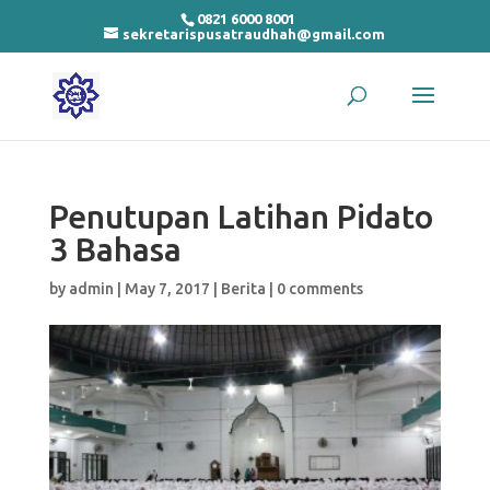
0821 6000 8001
sekretarispusatraudhah@gmail.com
Penutupan Latihan Pidato
3 Bahasa
by
admin
|
May 7, 2017
|
Berita
|
0 comments