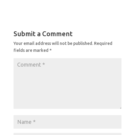
a
h
h
c
at
ar
e
s
e
b
A
Submit a Comment
o
p
Your email address will not be published.
Required
o
p
fields are marked
*
k