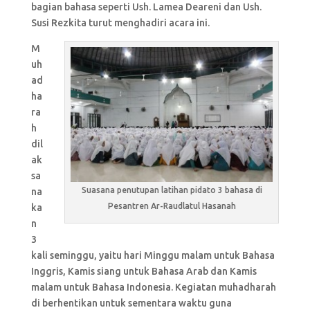
bagian bahasa seperti Ush. Lamea Deareni dan Ush.
Susi Rezkita turut menghadiri acara ini.
M
uh
ad
ha
ra
h
dil
ak
sa
Suasana penutupan latihan pidato 3 bahasa di
na
Pesantren Ar-Raudlatul Hasanah
ka
n
3
kali seminggu, yaitu hari Minggu malam untuk Bahasa
Inggris, Kamis siang untuk Bahasa Arab dan Kamis
malam untuk Bahasa Indonesia. Kegiatan muhadharah
di berhentikan untuk sementara waktu guna