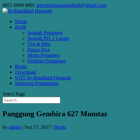
0821 6000 8001
sekretarispusatraudhah@gmail.com
Home
Profil
Sejarah Pesantren
Sejarah RH 2 Lumut
Visi & Misi
Panca Jiwa
Motto Pesantren
Struktur Organisasi
Berita
Download
STIT Ar-Raudlatul Hasanah
Informasi Pendaftaran
Select Page
Panggung Gembira 627 Mumtaz
by
admin
|
Sep 17, 2017
|
Berita