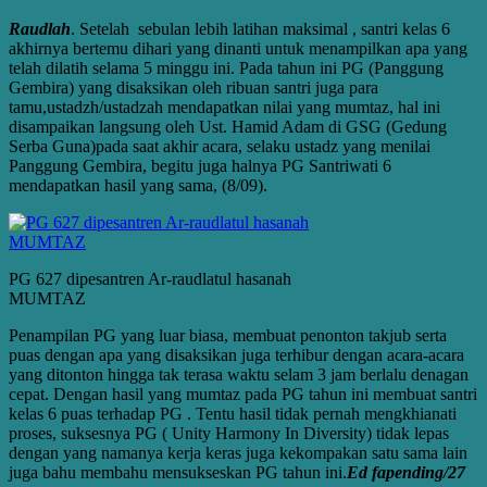
Raudlah
. Setelah sebulan lebih latihan maksimal , santri kelas 6
akhirnya bertemu dihari yang dinanti untuk menampilkan apa yang
telah dilatih selama 5 minggu ini. Pada tahun ini PG (Panggung
Gembira) yang disaksikan oleh ribuan santri juga para
tamu,ustadzh/ustadzah mendapatkan nilai yang mumtaz, hal ini
disampaikan langsung oleh Ust. Hamid Adam di GSG (Gedung
Serba Guna)pada saat akhir acara, selaku ustadz yang menilai
Panggung Gembira, begitu juga halnya PG Santriwati 6
mendapatkan hasil yang sama, (8/09).
PG 627 dipesantren Ar-raudlatul hasanah
MUMTAZ
Penampilan PG yang luar biasa, membuat penonton takjub serta
puas dengan apa yang disaksikan juga terhibur dengan acara-acara
yang ditonton hingga tak terasa waktu selam 3 jam berlalu denagan
cepat. Dengan hasil yang mumtaz pada PG tahun ini membuat santri
kelas 6 puas terhadap PG . Tentu hasil tidak pernah mengkhianati
proses, suksesnya PG ( Unity Harmony In Diversity) tidak lepas
dengan yang namanya kerja keras juga kekompakan satu sama lain
juga bahu membahu mensukseskan PG tahun ini.
Ed fapending/27