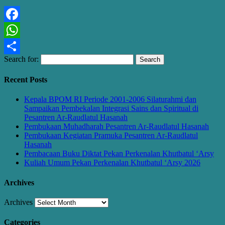
Facebook
WhatsApp
Search for:
Share
Recent Posts
Kepala BPOM RI Periode 2001-2006 Silaturahmi dan
Sampaikan Pembekalan Integrasi Sains dan Spiritual di
Pesantren Ar-Raudlatul Hasanah
Pembukaan Muhadharah Pesantren Ar-Raudlatul Hasanah
Pembukaan Kegiatan Pramuka Pesantren Ar-Raudlatul
Hasanah
Pembacaan Buku Diktat Pekan Perkenalan Khutbatul ‘Arsy
Kuliah Umum Pekan Perkenalan Khutbatul ‘Arsy 2026
Archives
Archives
Categories