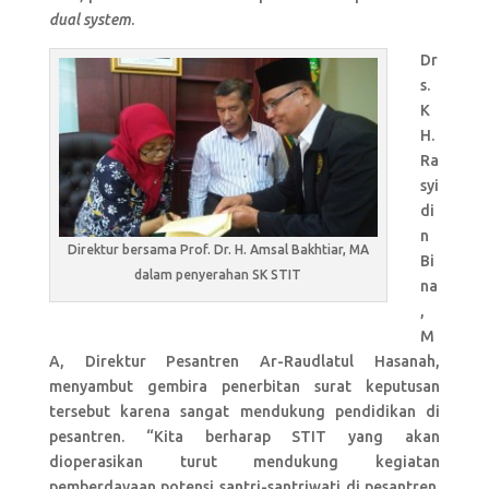
dual system
.
Dr
s.
K
H.
Ra
syi
di
n
Direktur bersama Prof. Dr. H. Amsal Bakhtiar, MA
Bi
dalam penyerahan SK STIT
na
,
M
A, Direktur Pesantren Ar-Raudlatul Hasanah,
menyambut gembira penerbitan surat keputusan
tersebut karena sangat mendukung pendidikan di
pesantren. “Kita berharap STIT yang akan
dioperasikan turut mendukung kegiatan
pemberdayaan potensi santri-santriwati di pesantren.