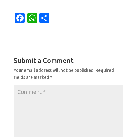
F
W
S
a
h
h
c
at
ar
e
s
e
b
A
Submit a Comment
o
p
Your email address will not be published.
Required
o
p
fields are marked
*
k