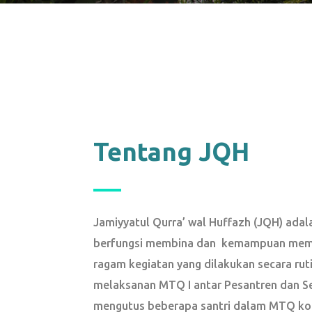
Tentang JQH
Jamiyyatul Qurra’ wal Huffazh (JQH) adal
berfungsi membina dan kemampuan membac
ragam kegiatan yang dilakukan secara rut
melaksanan MTQ I antar Pesantren dan Se
mengutus beberapa santri dalam MTQ ko