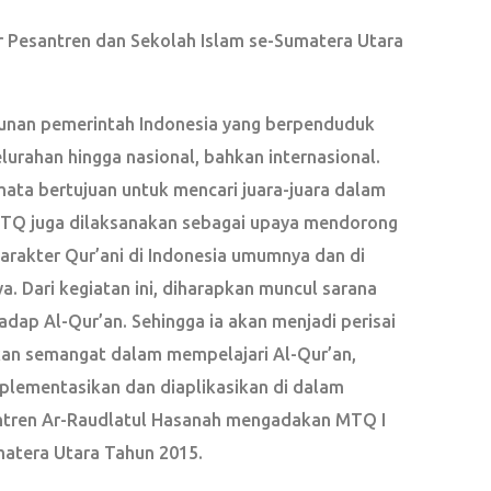
r Pesantren dan Sekolah Islam se-Sumatera Utara
hunan pemerintah Indonesia yang berpenduduk
lurahan hingga nasional, bahkan internasional.
ata bertujuan untuk mencari juara-juara dalam
MTQ juga dilaksanakan sebagai upaya mendorong
rakter Qur’ani di Indonesia umumnya dan di
. Dari kegiatan ini, diharapkan muncul sarana
adap Al-Qur’an. Sehingga ia akan menjadi perisai
 semangat dalam mempelajari Al-Qur’an,
plementasikan dan diaplikasikan di dalam
santren Ar-Raudlatul Hasanah mengadakan MTQ I
matera Utara Tahun 2015.