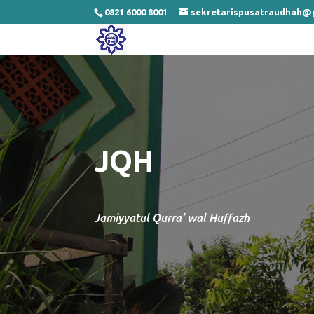
0821 6000 8001
sekretarispusatraudhah@
JQH
Jamiyyatul Qurra’ wal Huffazh