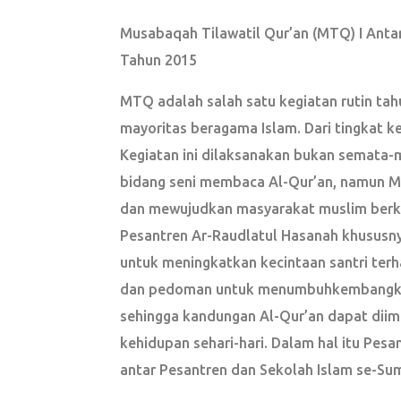
Musabaqah Tilawatil Qur’an (MTQ) I Anta
Tahun 2015
MTQ adalah salah satu kegiatan rutin ta
mayoritas beragama Islam. Dari tingkat ke
Kegiatan ini dilaksanakan bukan semata-m
bidang seni membaca Al-Qur’an, namun 
dan mewujudkan masyarakat muslim berka
Pesantren Ar-Raudlatul Hasanah khususnya
untuk meningkatkan kecintaan santri terh
dan pedoman untuk menumbuhkembangkan
sehingga kandungan Al-Qur’an dapat diim
kehidupan sehari-hari. Dalam hal itu Pe
antar Pesantren dan Sekolah Islam se-Su